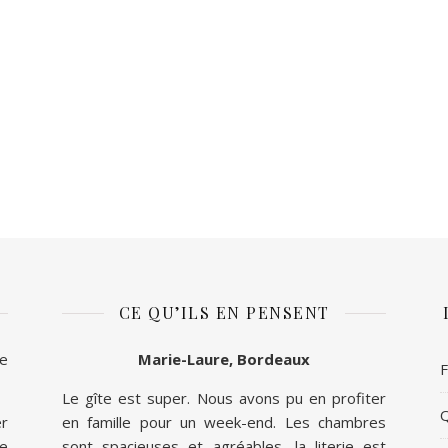
CE QU’ILS EN PENSENT
ue
Marie-Laure, Bordeaux
F
Le gîte est super. Nous avons pu en profiter
Q
er
en famille pour un week-end. Les chambres
e
sont spacieuses et agréables, la literie est