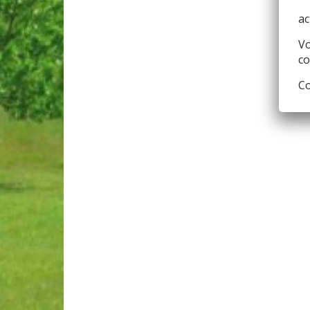
ac
Vo
co
Co