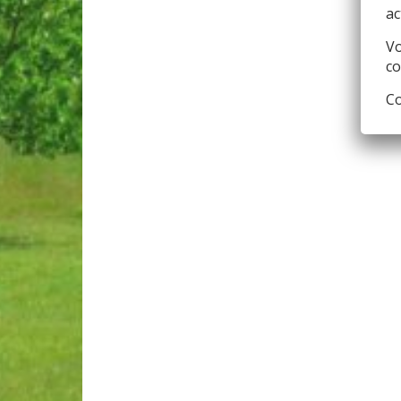
ac
Vo
co
Co