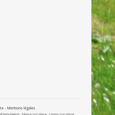
nte
-
Mentions légales
 d’annulation
Séjour sur place
Loisirs sur place