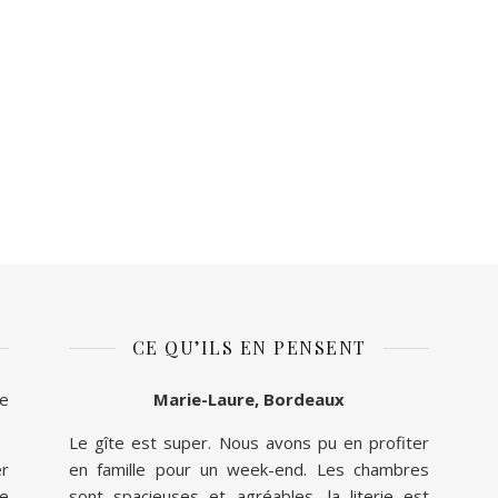
CE QU’ILS EN PENSENT
ue
Marie-Laure, Bordeaux
Le gîte est super. Nous avons pu en profiter
er
en famille pour un week-end. Les chambres
e
sont spacieuses et agréables, la literie est