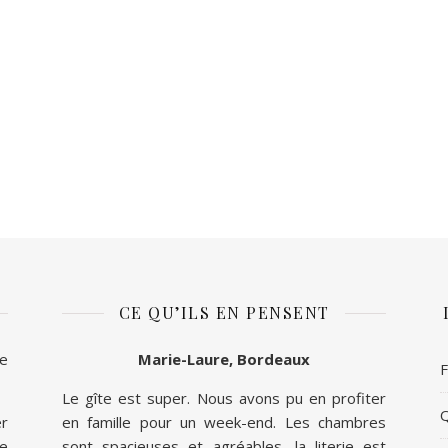
CE QU’ILS EN PENSENT
ue
Marie-Laure, Bordeaux
F
Le gîte est super. Nous avons pu en profiter
Q
er
en famille pour un week-end. Les chambres
e
sont spacieuses et agréables, la literie est