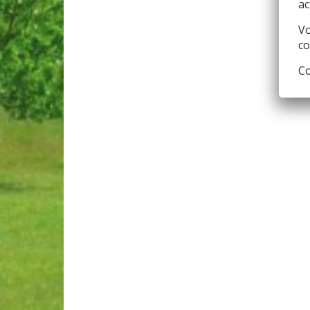
ac
Vo
co
Co